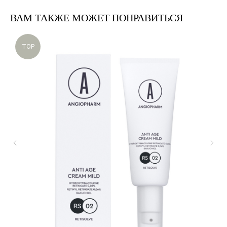
Тонизация
Skinsynergy
Обо мне
Сыворотка
Usolab
ВАМ ТАКЖЕ МОЖЕТ ПОНРАВИТЬСЯ
Крем
Jan Marini
SPF
Эксфолиация
TOP
Ретиноиды
Маска
Область вокруг глаз
Контакты
Телефон
+7 980 190-37-
37
Email
order@dr-borisova.ru
Telegram
WhatsApp