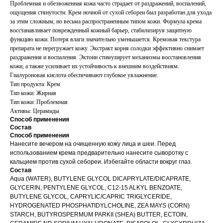
Проблемная и обезвоженная кожа часто страдает от раздражений, воспалений,
ощущения стянутости. Крем ночной от сухой себореи был разработан для ухода
за этим сложным, но весьма распространенным типом кожи. Формула крема
восстанавливает поврежденный кожный барьер, стабилизируя защитную
функцию кожи. Потеря влаги значительно уменьшается. Кремовая текстура
препарата не перегружает кожу. Экстракт корня солодки эффективно снимает
раздражения и воспаления. Эктоин стимулирует механизмы восстановления
кожи, а также усиливает их устойчивость к внешним воздействиям.
Гиалуроновая кислота обеспечивают глубокое увлажнение.
Тип продукта: Крем
Тип кожи: Жирная
Тип кожи: Проблемная
Активы: Церамиды
Способ применения
Состав
Способ применения
Нанесите вечером на очищенную кожу лица и шеи. Перед
использованием крема предварительно нанесите сыворотку с
кальцием против сухой себореи. Избегайте области вокруг глаз.
Состав
Aqua (WATER), BUTYLENE GLYCOL DICAPRYLATE/DICAPRATE,
GLYCERIN, PENTYLENE GLYCOL, C12-15 ALKYL BENZOATE,
BUTYLENE GLYCOL, CAPRYLIC/CAPRIC TRIGLYCERIDE,
HYDROGENATED PHOSPHATIDYLCHOLINE, ZEA MAYS (CORN)
STARCH, BUTYROSPERMUM PARKII (SHEA) BUTTER, ECTOIN,