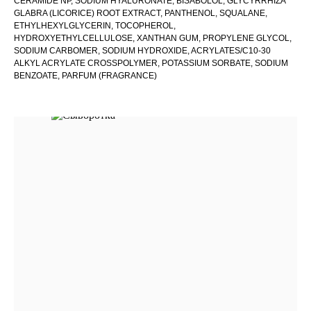
CERAMIDE NP, SODIUM HYALURONATE, BISABOLOL, GLYCYRRHIZA
GLABRA (LICORICE) ROOT EXTRACT, PANTHENOL, SQUALANE,
ETHYLHEXYLGLYCERIN, TOCOPHEROL,
HYDROXYETHYLCELLULOSE, XANTHAN GUM, PROPYLENE GLYCOL,
SODIUM CARBOMER, SODIUM HYDROXIDE, ACRYLATES/C10-30
ALKYL ACRYLATE CROSSPOLYMER, POTASSIUM SORBATE, SODIUM
BENZOATE, PARFUM (FRAGRANCE)