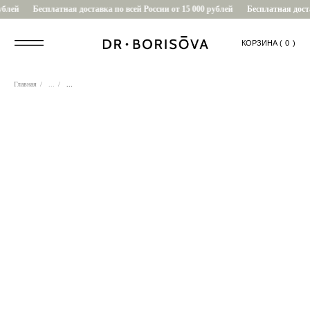
блей
Бесплатная доставка по всей России от 15 000 рублей
Бесплатная достав
КОРЗИНА (
....
0
)
Главная
/
...
/
...
0