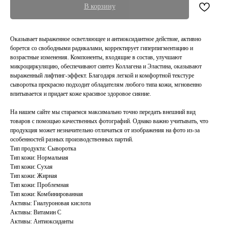
В корзину
Оказывает выраженное осветляющее и антиоксидантное действие, активно
борется со свободными радикалами, корректирует гиперпигментацию и
возрастные изменения. Компоненты, входящие в состав, улучшают
микроциркуляцию, обеспечивают синтез Коллагена и Эластина, оказывают
выраженный лифтинг-эффект. Благодаря легкой и комфортной текстуре
сыворотка прекрасно подходит обладателям любого типа кожи, мгновенно
впитывается и придает коже красивое здоровое сияние.
На нашем сайте мы стараемся максимально точно передать внешний вид
товаров с помощью качественных фотографий. Однако важно учитывать, что
продукция может незначительно отличаться от изображения на фото из-за
особенностей разных производственных партий.
Тип продукта: Сыворотка
Тип кожи: Нормальная
Тип кожи: Сухая
Тип кожи: Жирная
Тип кожи: Проблемная
Тип кожи: Комбинированная
Активы: Гиалуроновая кислота
Активы: Витамин С
Активы: Антиоксиданты