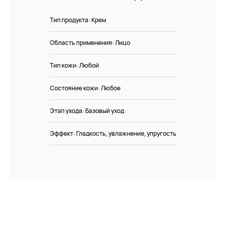
Демакияж
Angiopharm
Доставка и оплата
Очищение
Reviderm
Контакты
Тип продукта: Крем
Тонизация
Skinsynergy
Обо мне
Сыворотка
Usolab
Область применения: Лицо
Крем
Jan Marini
SPF
Тип кожи: Любой
Эксфолиация
Ретиноиды
Состояние кожи: Любое
Маска
Область вокруг глаз
Этап ухода: Базовый уход
Эффект: Гладкость, увлажнение, упругость
Контакты
Телефон
+7 980 190-37-37
Email
order@dr-borisova.ru
Telegram
WhatsApp