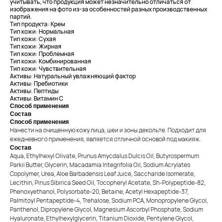
учитывать, что продукция может незначительно отличаться от
изображения на фото из-за особенностей разных производственных
партий.
Тип продукта: Крем
Тип кожи: Нормальная
Тип кожи: Сухая
Тип кожи: Жирная
Тип кожи: Проблемная
Тип кожи: Комбинированная
Тип кожи: Чувствительная
Активы: Натуральный увлажняющий фактор
Активы: Пребиотики
Активы: Пептиды
Активы: Витамин С
Способ применения
Состав
Способ применения
Нанести на очищенную кожу лица, шеи и зоны декольте. Подходит для
ежедневного применения, является отличной основой под макияж.
Состав
Aqua, Ethylhexyl Olivate, Prunus Amycdalus Dulcis Oil, Butyrospermum
Parkii Butter, Glycerin, Macadamia Integrifolia Oil, Sodium Acrylates
Copolymer, Urea, Aloe Barbadensis Leaf Juice, Saccharide Isomerate,
Lecithin, Pinus Sibirica Seed Oil, Tocopheryl Acetate, Sh-Polypeptide-82,
Phenoxyethanol, Polysorbatе-20, Betaine, Acetyl Hexapeptide-37,
Palmitoyl Pentapeptide-4, Trehalose, Sodium PCA, Monopropylene Glycol,
Panthenol, Dipropylene Glycol, Magnesium Ascorbyl Phosphate, Sodium
Hyaluronate, Ethylhexylglycerin, Titanium Dioxide, Pentylene Glycol,