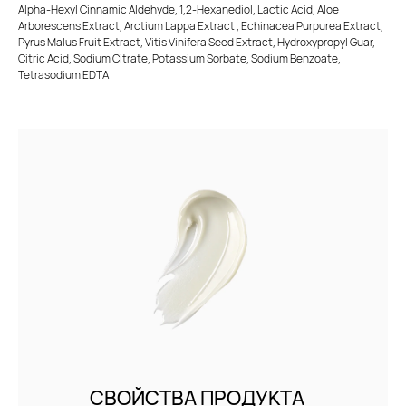
Alpha-Hexyl Cinnamic Aldehyde, 1,2-Hexanediol, Lactic Acid, Aloe
Arborescens Extract, Arctium Lappa Extract , Echinacea Purpurea Extract,
Pyrus Malus Fruit Extract, Vitis Vinifera Seed Extract, Hydroxypropyl Guar,
Citric Acid, Sodium Citrate, Potassium Sorbate, Sodium Benzoate,
Tetrasodium EDTA
Каталог
Бренды
Клиентам
СВОЙСТВА ПРОДУКТА