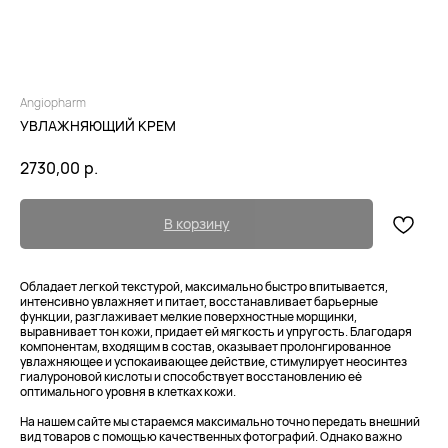
Angiopharm
УВЛАЖНЯЮЩИЙ КРЕМ
2730,00
р.
В корзину
Обладает легкой текстурой, максимально быстро впитывается,
интенсивно увлажняет и питает, восстанавливает барьерные
функции, разглаживает мелкие поверхностные морщинки,
выравнивает тон кожи, придает ей мягкость и упругость. Благодаря
компонентам, входящим в состав, оказывает пролонгированное
увлажняющее и успокаивающее действие, стимулирует неосинтез
гиалуроновой кислоты и способствует восстановлению её
оптимального уровня в клетках кожи.
На нашем сайте мы стараемся максимально точно передать внешний
вид товаров с помощью качественных фотографий. Однако важно