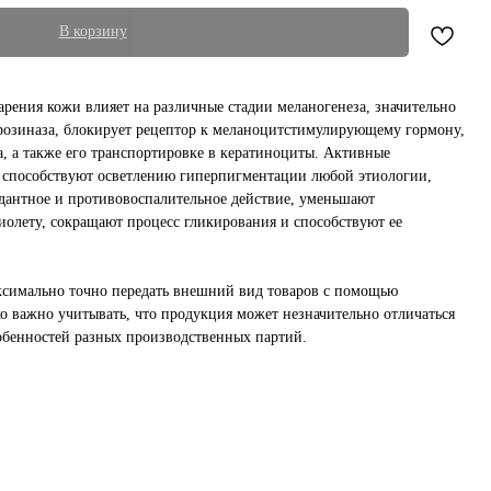
В корзину
арения кожи влияет на различные стадии меланогенеза, значительно
розиназа, блокирует рецептор к меланоцитстимулирующему гормону,
а, а также его транспортировке в кератиноциты. Активные
, способствуют осветлению гиперпигментации любой этиологии,
дантное и противовоспалительное действие, уменьшают
иолету, сокращают процесс гликирования и способствуют ее
ксимально точно передать внешний вид товаров с помощью
о важно учитывать, что продукция может незначительно отличаться
собенностей разных производственных партий.