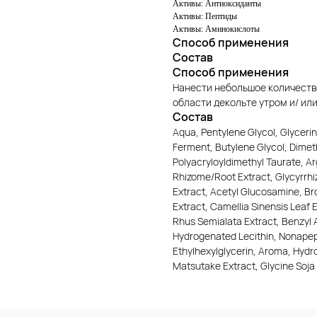
Активы: Антиоксиданты
Активы: Пептиды
Активы: Аминокислоты
Способ применения
Состав
Способ применения
Нанести небольшое количеств
области декольте утром и/ или
Состав
Aqua, Pentylene Glycol, Glycer
Ferment, Butylene Glycol, Dime
Polyacryloyldimethyl Taurate, Ar
Rhizome/Root Extract, Glycyrrhi
Extract, Acetyl Glucosamine, Br
Extract, Camellia Sinensis Leaf 
Rhus Semialata Extract, Benzyl 
Hydrogenated Lecithin, Nonapep
Ethylhexylglycerin, Aroma, Hydro
Matsutake Extract, Glycine Soj