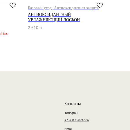
Базовый уход, Антиоксидантная защита
АНТИОКСИДАНТНЫЙ
УВЛАЖНЯЮЩИЙ ЛОСЬОН
Контакты
2 610
р.
Телефон
+7 980 190-37-37
Email
order@dr-borisova.ru
Telegram
WhatsApp
разработка сайта by
unrealwebdesign