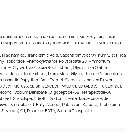
о сыворотки на предварительно очищенную кожу лица, шеи и
 вечером, использовать курсом или постоянно в течение года.
in, Niacinamide, Tranexamic Acid, Saccharomyces/Xylinum/Black Tea
thyl Isosorbide, Phenoxyethanol, Polysorbatе 20, Ammonium
ginine, Glycyrrhiza Glabra Root Extract, Glycyrrhiza Glabra
za Uralensis Root Extract, Dipropylene Glycol, Rumex Occidentalis
oussonetia Papyrifera Bark Extract, Camellia Japonica Flower
Extract, Morus Alba Bark Extract, Pyrus Malus (Apple) Fruit Extract,
Alcohol, Sodium Benzoate, Oligopeptide-68, Tetrapeptide-30,
tide-1, Sh-polypeptide-82, Sodium Oleate, Madecassoside,
xyethylcellulose, t-Butyl Alcohol, Potassium Sorbate, Tricholoma
a (Soybean) Oil, Disodium EDTA, Sodium Phosphate