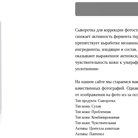
Сыворотка для коррекции фотост
снижает активность фермента ти
препятствует выработке меланин
ингредиенты, входящие в состав
оказывают выраженное антиокси
чувствительность кожи к ультраф
уплотнению
На нашем сайте мы стараемся ма
качественных фотографий. Однак
от изображения на фото из-за о
Тип продукта: Сыворотка
Тип кожи: Сухая
Тип кожи: Проблемная
Тип кожи: Комбинированная
Тип кожи: Чувствительная
Активы: Центелла азиатская
Активы: Пантенол