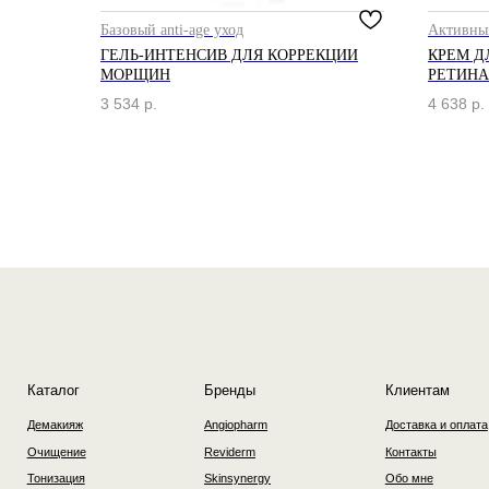
Базовый anti-age уход
Активны
ГЕЛЬ-ИНТЕНСИВ ДЛЯ КОРРЕКЦИИ
КРЕМ Д
МОРЩИН
РЕТИНА
Каталог
Бренды
Клиентам
3 534
р.
4 638
р.
Демакияж
Angiopharm
Доставка и оплата
Очищение
Reviderm
Контакты
Тонизация
Skinsynergy
Обо мне
Сыворотка
Usolab
Крем
Jan Marini
SPF
Эксфолиация
Ретиноиды
Маска
Область вокруг глаз
2025 © Интернет-магазин косметики «Dr. Borisova»
Публичная оферта