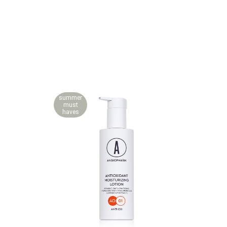
summer
must
haves