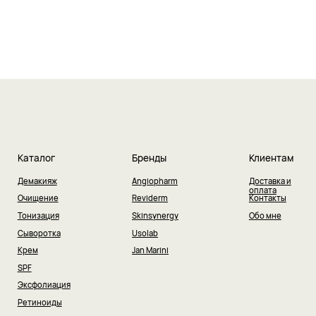
Каталог
Бренды
Клиентам
Демакияж
Angiopharm
Доставка и
оплата
Очищение
Reviderm
Контакты
Тонизация
Skinsynergy
Обо мне
Сыворотка
Usolab
Крем
Jan Marini
SPF
Эксфолиация
Ретиноиды
Маска
Область вокруг глаз
2025 © Интернет-магазин косметики «Dr.
Публичная
Borisova»
оферта