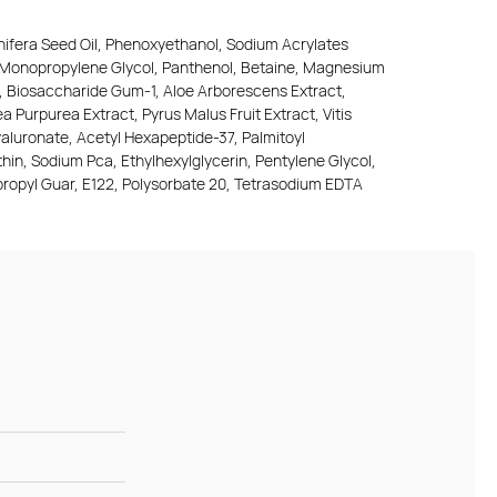
inifera Seed Oil, Phenoxyethanol, Sodium Acrylates
l, Monopropylene Glycol, Panthenol, Betaine, Magnesium
, Biosaccharide Gum-1, Aloe Arborescens Extract,
 Purpurea Extract, Pyrus Malus Fruit Extract, Vitis
yaluronate, Acetyl Hexapeptide-37, Palmitoyl
hin, Sodium Pca, Ethylhexylglycerin, Pentylene Glycol,
ropyl Guar, E122, Polysorbate 20, Tetrasodium EDTA