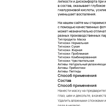
липкости и дискомфорта при 
в состав, оказывает глубоко
гиалуроновой кислоты, усили
уменьшает воспаления.
На нашем сайте мы стараемся
с помощью качественных фото
может незначительно отличат
разных производственных па
Тип продукта: Маска
Тип кожи: Нормальная
Тип кожи: Сухая
Тип кожи: Жирная
Тип кожи: Проблемная
Тип кожи: Комбинированная
Тип кожи: Чувствительная
Активы: Натуральный увлажняющи
Активы: Пребиотики
Активы: Пептиды
Способ применения
Состав
Способ применения
Нанести маску на предварител
глаз, шеи и декольте, в качест
Удалить влажными спонжами и 
раза в неделю.