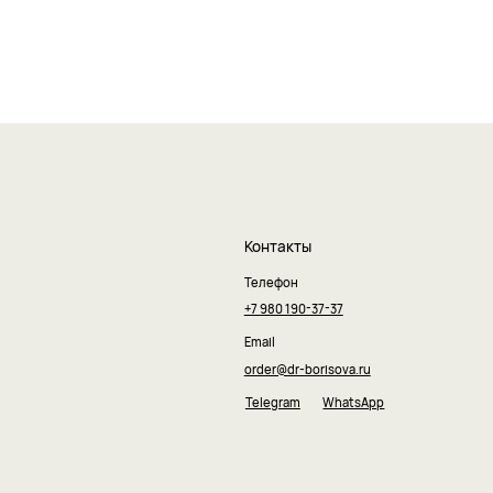
Контакты
Телефон
+7 980 190-37-37
Email
order@dr-borisova.ru
Telegram
WhatsApp
разработка сайта by
unrealwebdesign