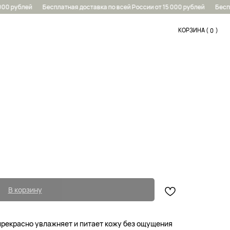
00 рублей
Бесплатная доставка по всей России от 15 000 рублей
Беспла
КОРЗИНА (
....
)
0
0
В корзину
прекрасно увлажняет и питает кожу без ощущения