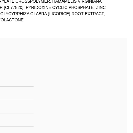
CRYLATE CROSSPOLYMER, HAMAMELIS VIRGINIANA
R [CI 77820], PYRIDOXINE CYCLIC PHOSPHATE, ZINC
GLYCYRRHIZA GLABRA (LICORICE) ROOT EXTRACT,
TOLACTONE