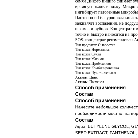
семян Дикого индиго снимает зуд
время успокаивает кожу. Микро
ингибирует патогенные микробы.
Пантенол и Гиалуроновая кислот
заживляет воспаления, не подсу
шрамов и рубцов. Концентрат им
точно и быстро наносится на пр
SOS-концентрат рекомендован Ас
Тип продукта: Сыворотка
Тип кожи: Нормальная
Тип кожи: Сухая
Тип кожи: Жирная
Тип кожи: Проблемная
Тип кожи: Комбинированная
Тип кожи: Чувствительная
Активы: Цинк
Активы: Пантенол
Способ применения
Состав
Способ применения
Нанесите небольшое количеств
необходимости местно: на пор
Состав
Aqua, BUTYLENE GLYCOL, GL
SEED EXTRACT, PANTHENOL,