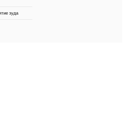
ятие зуда
Контакты
Телефон
+7 980 190-37-37
Email