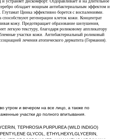
 и устраняет дискомфорт. Оздоравливает и на длительное
-серебро обладает мощным антибактериальным эффектом и
 Глутамат Цинка эффективно борется с воспалениями.
а способствуют регенерации клеток кожи. Концентрат
шивая кожу. Предотвращает образование шелушения,
еет легкую текстуру, благодаря роликовому аппликатору
облемные участки кожи. Антибактериальный роликовый
социацией лечения атопического дерматита (Германия).
о утром и вечером на все лицо, а также по
аженные участки до полного впитывания.
YCERIN, TEPHROSIA PURPUREA (WILD INDIGO)
 PENTYLENE GLYCOL, ETHYLHEXYLGLYCERIN,