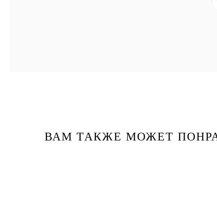
ВАМ ТАКЖЕ МОЖЕТ ПОНР
Каталог
Бренды
Клиентам
Демакияж
Angiopharm
Доставка и оплата
Очищение
Reviderm
Контакты
Тонизация
Skinsynergy
Обо мне