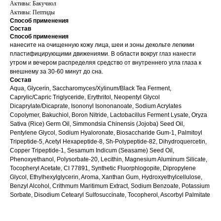
Активы: Бакучиол
Активы: Пептиды
Способ применения
Состав
Способ применения
нанесите на очищенную кожу лица, шеи и зоны декольте легкими
пластифицирующими движениями. В области вокруг глаз нанести
утром и вечером распределяя средство от внутреннего угла глаза к
внешнему за 30-60 минут до сна.
Состав
Aqua, Glycerin, Saccharomyces/Xylinum/Black Tea Ferment,
Caprylic/Capric Triglyceride, Erythritol, Neopentyl Glycol
Dicaprylate/Dicaprate, Isononyl Isononanoate, Sodium Acrylates
Copolymer, Bakuchiol, Boron Nitride, Lactobacillus Ferment Lysate, Oryza
Sativa (Rice) Germ Oil, Simmondsia Chinensis (Jojoba) Seed Oil,
Pentylene Glycol, Sodium Hyaloronate, Biosaccharide Gum-1, Palmitoyl
Tripeptide-5, Acetyl Hexapeptide-8, Sh-Рolypeptide-82, Dihydroquercetin,
Copper Tripeptide-1, Sesamum Indicum (Seasame) Seed Oil,
Рhenoxyethanol, Polysorbatе-20, Lecithin, Magnesium Aluminum Silicate,
Tocopheryl Acetate, CI 77891, Synthetic Fluorphlogopite, Dipropylene
Glycol, Ethylhexylglycerin, Aroma, Xanthan Gum, Hydroxyethylcellulose,
Benzyl Alcohol, Crithmum Maritimum Extract, Sodium Benzoate, Potassium
Sorbate, Disodium Cetearyl Sulfosuccinate, Tocopherol, Ascorbyl Palmitate