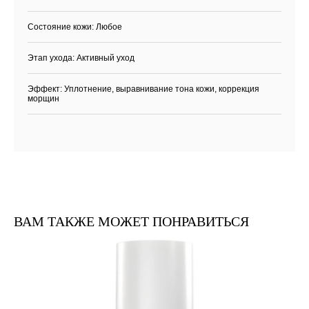
Состояние кожи: Любое
Этап ухода: Активный уход
Эффект: Уплотнение, выравнивание тона кожи, коррекция
Каталог
Бренды
Клиентам
морщин
Демакияж
Angiopharm
Доставка и оплата
Очищение
Reviderm
Контакты
Тонизация
Skinsynergy
Обо мне
Сыворотка
Usolab
Крем
Jan Marini
SPF
Эксфолиация
ВАМ ТАКЖЕ МОЖЕТ ПОНРАВИТЬСЯ
Ретиноиды
Маска
Область вокруг глаз
Контакты