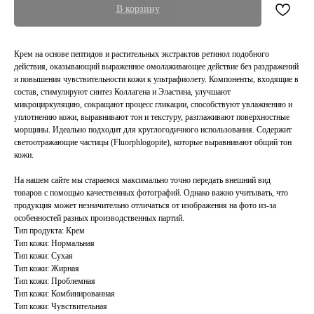
В корзину
Крем на основе пептидов и растительных экстрактов ретинол подобного
действия, оказывающий выраженное омолаживающее действие без раздражений
и повышения чувствительности кожи к ультрафиолету. Компоненты, входящие в
состав, стимулируют синтез Коллагена и Эластина, улучшают
микроциркуляцию, сокращают процесс гликации, способствуют увлажнению и
уплотнению кожи, выравнивают тон и текстуру, разглаживают поверхностные
морщины. Идеально подходит для круглогодичного использования. Содержит
светоотражающие частицы (Fluorphlogopite), которые выравнивают общий тон
кожи.
На нашем сайте мы стараемся максимально точно передать внешний вид
товаров с помощью качественных фотографий. Однако важно учитывать, что
продукция может незначительно отличаться от изображения на фото из-за
особенностей разных производственных партий.
Тип продукта: Крем
Тип кожи: Нормальная
Тип кожи: Сухая
Тип кожи: Жирная
Тип кожи: Проблемная
Тип кожи: Комбинированная
Тип кожи: Чувствительная