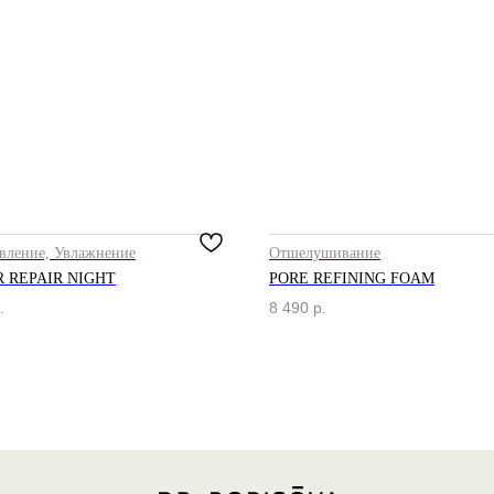
вление, Увлажнение
Отшелушивание
R REPAIR NIGHT
PORE REFINING FOAM
.
8 490
р.