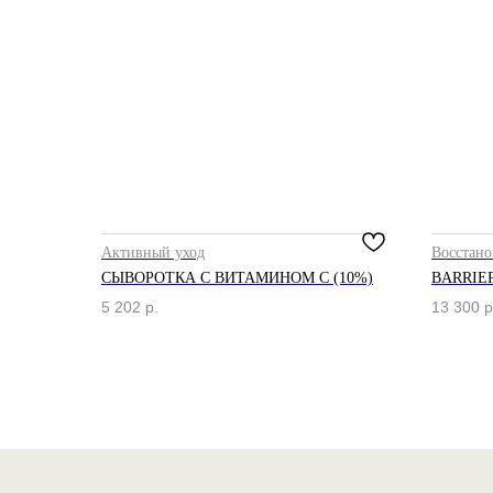
Активный уход
Восстано
СЫВОРОТКА С ВИТАМИНОМ С (10%)
BARRIE
Каталог
Бренды
Клиентам
5 202
р.
13 300
р
Демакияж
Angiopharm
Доставка и оплата
Очищение
Reviderm
Контакты
Тонизация
Skinsynergy
Обо мне
Сыворотка
Usolab
Крем
Jan Marini
SPF
Эксфолиация