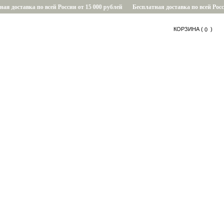
я доставка по всей России от 15 000 рублей
Бесплатная доставка по всей России
КОРЗИНА (
....
)
0
0