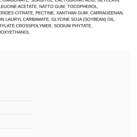
L CARBONATE, SORBITOL, LACTOBIONIC ACID, GLYCERIN,
LEUCINE ACETATE, NATTO GUM, TOCOPHEROL,
IDES CITRATE, PECTINE, XANTHAN GUM, CARRAGEENAN,
LIN LAURYL CARBAMATE, GLYCINE SOJA (SOYBEAN) OIL,
CRYLATE CROSSPOLYMER, SODIUM PHYTATE,
NOXYETHANOL