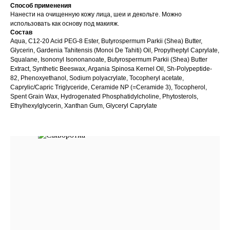
Способ применения
Нанести на очищенную кожу лица, шеи и декольте. Можно
использовать как основу под макияж.
Состав
Aqua, C12-20 Acid PEG-8 Ester, Butyrospermum Parkii (Shea) Butter,
Glycerin, Gardenia Tahitensis (Monoi De Tahiti) Oil, Propylheptyl Caprylate,
Squalane, Isononyl Isononanoate, Butyrospermum Parkii (Shea) Butter
Extract, Synthetic Beeswax, Argania Spinosa Kernel Oil, Sh-Polypeptide-
82, Phenoxyethanol, Sodium polyacrylate, Tocopheryl acetate,
Caprylic/Capric Triglyceride, Ceramide NP (=Ceramide 3), Tocopherol,
Spent Grain Wax, Hydrogenated Phosphatidylcholine, Phytosterols,
Ethylhexylglycerin, Xanthan Gum, Glyceryl Caprylate