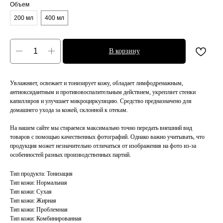
Объем
200 мл
400 мл
В корзину
Увлажняет, освежает и тонизирует кожу, обладает лимфодренажным,
антиоксидантным и противовоспалительным действием, укрепляет стенки
капилляров и улучшает микроциркуляцию. Средство предназначено для
домашнего ухода за кожей, склонной к отекам.
На нашем сайте мы стараемся максимально точно передать внешний вид
товаров с помощью качественных фотографий. Однако важно учитывать, что
продукция может незначительно отличаться от изображения на фото из-за
особенностей разных производственных партий.
Тип продукта: Тонизация
Тип кожи: Нормальная
Тип кожи: Сухая
Тип кожи: Жирная
Тип кожи: Проблемная
Тип кожи: Комбинированная