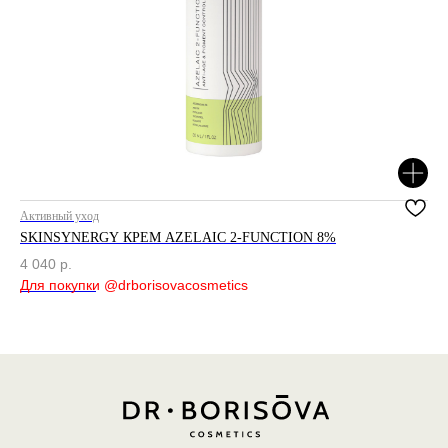
Telegram
WhatsApp
Публичная оферта
Политика конфиденциальности
2025 © Интернет-магазин косметики «Dr. Borisova»
Активный уход
Вос
разработка сайта by
unrealwebdesign
SKINSYNERGY КРЕМ AZELAIC 2-FUNCTION 8%
УВ
4 040
р.
2 
Out of stock