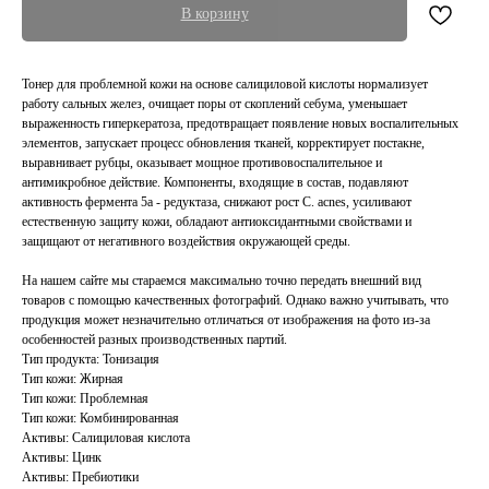
В корзину
Тонер для проблемной кожи на основе салициловой кислоты нормализует
работу сальных желез, очищает поры от скоплений себума, уменьшает
выраженность гиперкератоза, предотвращает появление новых воспалительных
элементов, запускает процесс обновления тканей, корректирует постакне,
выравнивает рубцы, оказывает мощное противовоспалительное и
антимикробное действие. Компоненты, входящие в состав, подавляют
активность фермента 5а - редуктаза, снижают рост C. acnes, усиливают
естественную защиту кожи, обладают антиоксидантными свойствами и
защищают от негативного воздействия окружающей среды.
На нашем сайте мы стараемся максимально точно передать внешний вид
товаров с помощью качественных фотографий. Однако важно учитывать, что
продукция может незначительно отличаться от изображения на фото из-за
особенностей разных производственных партий.
Тип продукта: Тонизация
Тип кожи: Жирная
Тип кожи: Проблемная
Тип кожи: Комбинированная
Активы: Салициловая кислота
Активы: Цинк
Активы: Пребиотики