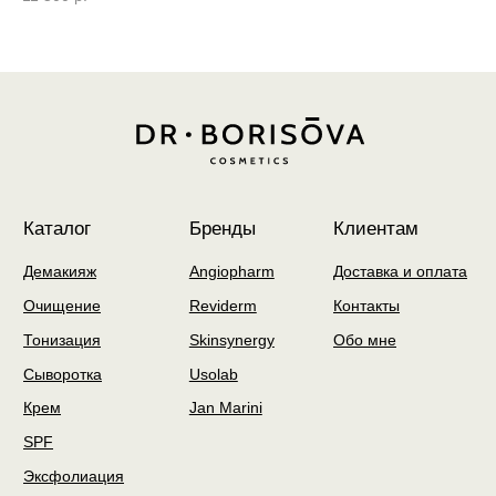
разработка сайта by
unrealwebdesign