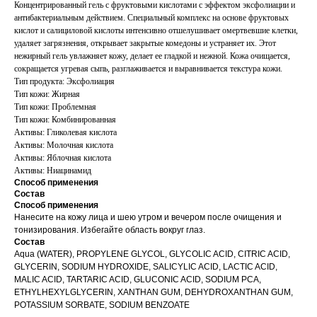
Концентрированный гель с фруктовыми кислотами с эффектом эксфолиации и
антибактериальным действием. Специальный комплекс на основе фруктовых
кислот и салициловой кислоты интенсивно отшелушивает омертвевшие клетки,
удаляет загрязнения, открывает закрытые комедоны и устраняет их. Этот
нежирный гель увлажняет кожу, делает ее гладкой и нежной. Кожа очищается,
сокращается угревая сыпь, разглаживается и выравнивается текстура кожи.
Тип продукта: Эксфолиация
Тип кожи: Жирная
Тип кожи: Проблемная
Тип кожи: Комбинированная
Активы: Гликолевая кислота
Активы: Молочная кислота
Активы: Яблочная кислота
Активы: Ниацинамид
Способ применения
Состав
Способ применения
Нанесите на кожу лица и шею утром и вечером после очищения и
тонизирования. Избегайте область вокруг глаз.
Состав
Aqua (WATER), PROPYLENE GLYCOL, GLYCOLIC ACID, CITRIC ACID,
GLYCERIN, SODIUM HYDROXIDE, SALICYLIC ACID, LACTIC ACID,
MALIC ACID, TARTARIC ACID, GLUCONIC ACID, SODIUM PCA,
ETHYLHEXYLGLYCERIN, XANTHAN GUM, DEHYDROXANTHAN GUM,
POTASSIUM SORBATE, SODIUM BENZOATE