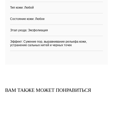
Тип кожи: Любой
Состояние кожи: Любое
Этап ухода: Эксфолиация
Эффект: Сужение пор, выравнивание рельефа кожи,
устранение сальных нитей и черных точек
Каталог
Бренды
Клиентам
Демакияж
Angiopharm
Доставка и оплата
Очищение
Reviderm
Контакты
Тонизация
Skinsynergy
Обо мне
ВАМ ТАКЖЕ МОЖЕТ ПОНРАВИТЬСЯ
Сыворотка
Usolab
Крем
Jan Marini
SPF
Эксфолиация