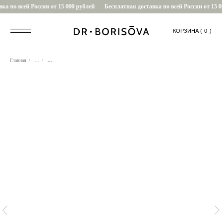
а по всей России от 15 000 рублей
Бесплатная доставка по всей России от 15 0
КОРЗИНА (
....
0
)
Главная
/
...
/
...
0