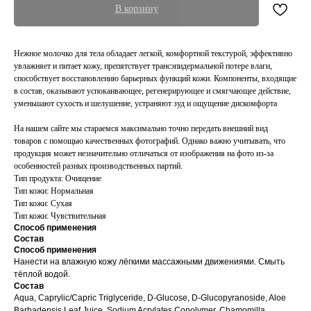
В корзину
Нежное молочко для тела обладает легкой, комфортной текстурой, эффективно
увлажняет и питает кожу, препятствует трансэпидермальной потере влаги,
способствует восстановлению барьерных функций кожи. Компоненты, входящие
в состав, оказывают успокаивающее, регенерирующее и смягчающее действие,
уменьшают сухость и шелушение, устраняют зуд и ощущение дискомфорта
На нашем сайте мы стараемся максимально точно передать внешний вид
товаров с помощью качественных фотографий. Однако важно учитывать, что
продукция может незначительно отличаться от изображения на фото из-за
особенностей разных производственных партий.
Тип продукта: Очищение
Тип кожи: Нормальная
Тип кожи: Сухая
Тип кожи: Чувствительная
Способ применения
Состав
Способ применения
Нанести на влажную кожу лёгкими массажными движениями. Смыть
тёплой водой.
Состав
Aqua, Caprylic/Capric Triglyceride, D-Glucose, D-Glucopyranoside, Aloe
Barbadensis Leaf Juice, Sodium Acrylates Copolymer, Chamomilla