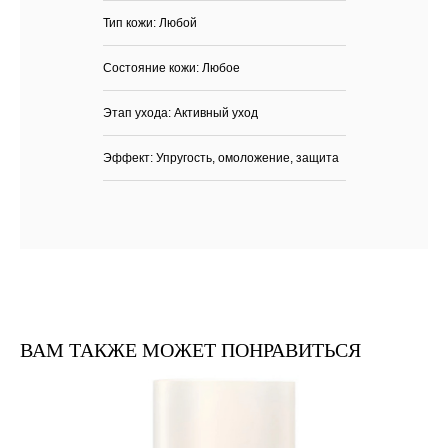
Тип кожи: Любой
Состояние кожи: Любое
Этап ухода: Активный уход
Каталог
Бренды
Клиентам
Эффект: Упругость, омоложение, защита
Демакияж
Angiopharm
Доставка и оплата
Очищение
Reviderm
Контакты
Тонизация
Skinsynergy
Обо мне
Сыворотка
Usolab
Крем
Jan Marini
SPF
Эксфолиация
Ретиноиды
ВАМ ТАКЖЕ МОЖЕТ ПОНРАВИТЬСЯ
Маска
Область вокруг глаз
Контакты