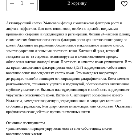
В корзину
Активирующий клетки 24-часовой флюид с комплексом факторов роста и
лифтинг-эффектом. Для всех типов кожи, особенно зрелой с видимыми
признаками старения и нуждающейся в регенерации. Легкий 24-часовой флюид
с комплексом биотехнологических факторов роста для интенсивного ухода за
кожей. Активные ингредиенты обеспечивают максимальное питание клеток,
заметно укрепляя и повышая плотность кожи. Клеточный цикл, который
замедляется из-за старения, активизируется и снова напоминает процесс
обновления клеток молодой кожи. Плотность и качество кожи улучшаются. В то
же время специальные факторы роста кожи (IGF) поддерживают собственное
восстановление поврежденных клеток кожи. Это замедляет возрастную
деградацию тканей и защищает от повреждения ультрафиолетом. Кожа заметно
разглаживается, становится упругой и подтянутой, обеспечивается интенсивное
глубокое увлажнение. Высокая влагоудерживающая способность поддерживает
упругость и эластичность кожи. Витамин С активирует образование нового
Коллагена, замедляет возрастную деградацию кожи и защищает клетки от
свободных радикалов, благодаря своим антиоксидантным свойствам. Оказывает
профилактическое действие против пигментных пятен.
Основные преимущества
• разглаживает и придает упругость коже за счет собственных систем
восстановления клеток