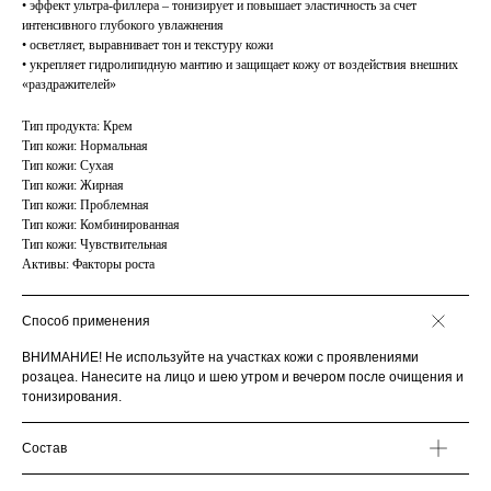
• эффект ультра-филлера – тонизирует и повышает эластичность за счет
интенсивного глубокого увлажнения
• осветляет, выравнивает тон и текстуру кожи
• укрепляет гидролипидную мантию и защищает кожу от воздействия внешних
«раздражителей»
Тип продукта: Крем
Тип кожи: Нормальная
Тип кожи: Сухая
Тип кожи: Жирная
Тип кожи: Проблемная
Тип кожи: Комбинированная
Тип кожи: Чувствительная
Активы: Факторы роста
Способ применения
ВНИМАНИЕ! Не используйте на участках кожи с проявлениями
розацеа. Нанесите на лицо и шею утром и вечером после очищения и
тонизирования.
Состав