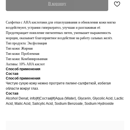
В корзину
Салфетки с AHA кислотами для отшелушивания и обновления кожи мягко
воздействуют, устраняя гиперкератоз, улучшая и разглаживая её.
Предотвращает появление пигментных пятен, уменьшает выраженность
морщин, оказывает благоприятное воздействие на работу сальных желёз.
Тип продукта: Эксфолиация
Тип кожи: Жирная
Тип кожи: Проблемная
Тип кожи: Комбинированная
Активы: 10% AHA кислот
Способ применения
Состав
Способ применения
Чистую сухую кожу нежно протрите пилинг-салфеткой, избегая
области вокруг глаз.
Состав
Alcohol Denat, info|#|Состав|#|Aqua (Water), Glycerin, Glycolic Acid, Lactic
Acid, Malic Acid, Salicylic Acid, Sodium Benzoate, Sodium Hydroxide