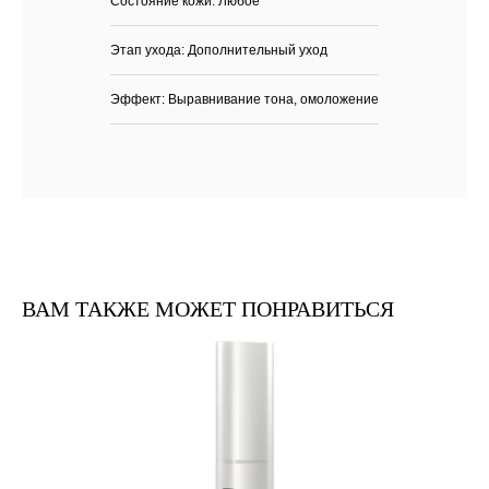
Состояние кожи: Любое
Этап ухода: Дополнительный уход
Эффект: Выравнивание тона, омоложение
Каталог
Бренды
Клиентам
Демакияж
Angiopharm
Доставка и оплата
ВАМ ТАКЖЕ МОЖЕТ ПОНРАВИТЬСЯ
Очищение
Reviderm
Контакты
Тонизация
Skinsynergy
Обо мне
Сыворотка
Usolab
Крем
Jan Marini
SPF
Эксфолиация
Ретиноиды
Маска