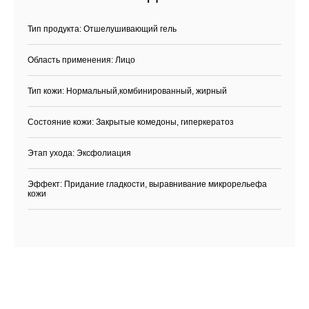
Тип продукта: Отшелушивающий гель
Область применения: Лицо
Тип кожи: Нормальный,комбинированный, жирный
Состояние кожи: Закрытые комедоны, гиперкератоз
Этап ухода: Эксфолиация
Эффект: Придание гладкости, выравнивание микрорельефа
кожи
Каталог
Бренды
Клиентам
Демакияж
Angiopharm
Доставка и оплата
Очищение
Reviderm
Контакты
Тонизация
Skinsynergy
Обо мне
Сыворотка
Usolab