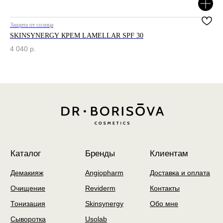
Политика конфиденциальности
2025 © Интернет-магазин косметики «Dr. Borisova»
Защита от солнца
Защ
SKINSYNERGY КРЕМ LAMELLAR SPF 30
СО
разработка сайта by
unrealwebdesign
4 040
р.
2 