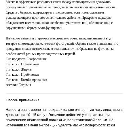
Мягко и эффективно разрушает связи между корнеоцитами и деликатно
отшелушивает ороговевшие чешуйки, не повышая порог чувствительности.
Средство бережно корректирует гиперкератоз, осветляет, оказывает
успокаивающее и противовоспалительное действие. Прекрасно подходит
обладателям всех типов кожи, особенно чувствительной, обезвоженной, с
нарушенными барьерными функциями.
На нашем сайте мы стараемся максимально точно передать внешний вид
товаров с помощью качественных фотографий. Однако важно учитывать, что
продукция может незначительно отличаться от изображения на фото из-за
особенностей разных производственных партий.
Тип продукта: Эксфолиация
Тип кожи: Нормальная
Тип кожи: Жирная
Тип кожи: Проблемная
Тип кожи: Комбинированная
Активы: Энзимы
Способ применения
Нанести равномерно на предварительно очищенную кожу лица, шеи и
декольте на 10–15 минут. Энзимное действие усиливается при
применении окклюзивной повязки из полиэтиленовой пленки. По
истечении времени экспозиции удалить маску с поверхности кожи