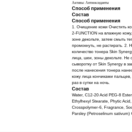
Активы: Антиоксиданты
Способ применения
Состав
Способ применения
1. Очищение кожи Очистить ко
2-FUNCTION на влажную кожу,
зоне декольте, затем смыть т
промокнуть, не растирать. 2.
количество тонера Skin Synerg
лица, шеи, зоны декольте. Не
сыворотку от Skin Synergy в з
после нанесения тонера нане
кожу лица кончиками пальцев,
раз в сутки на ночь.
Состав
Water, C12-20 Acid PEG-8 Ester,
Ethylhexyl Stearate, Phytic Acid
Crosspolymer-6, Fragrance, Sodi
Parsley (Petroselinum sativum) C