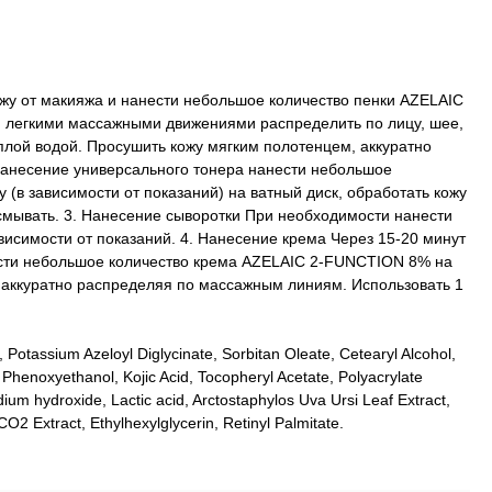
жу от макияжа и нанести небольшое количество пенки AZELAIC
 легкими массажными движениями распределить по лицу, шее,
еплой водой. Просушить кожу мягким полотенцем, аккуратно
 Нанесение универсального тонера нанести небольшое
y (в зависимости от показаний) на ватный диск, обработать кожу
 смывать. 3. Нанесение сыворотки При необходимости нанести
ависимости от показаний. 4. Нанесение крема Через 15-20 минут
сти небольшое количество крема AZELAIC 2-FUNCTION 8% на
 аккуратно распределяя по массажным линиям. Использовать 1
 Potassium Azeloyl Diglycinate, Sorbitan Oleatе, Cetearyl Alcohol,
, Phenoxyethanol, Kojic Acid, Tocopheryl Acetate, Polyacrylate
um hydroxide, Lactic acid, Arctostaphylos Uva Ursi Leaf Extract,
O2 Extract, Ethylhexylglycerin, Retinyl Palmitate.