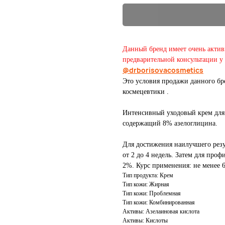
Данный бренд имеет очень активн
предварительной консультации у 
@drborisovacosmetics
Это условия продажи данного бре
космецевтики .
Интенсивный уходовый крем для 
содержащий 8% азелоглицина.
Для достижения наилучшего резу
от 2 до 4 недель. Затем для про
2%. Курс применения: не менее 
Тип продукта: Крем
Тип кожи: Жирная
Тип кожи: Проблемная
Тип кожи: Комбинированная
Активы: Азелаиновая кислота
Активы: Кислоты