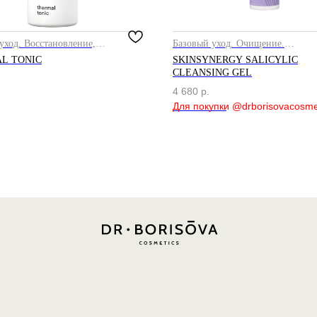
уход. Восстановление,
Базовый уход. Очищение.
ние
Отшелушивание
L TONIC
SKINSYNERGY SALICYLIC
CLEANSING GEL
4 680
р.
Out of stock
Политика конфиденциальности