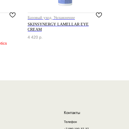
Базовый уход, Увлажнение
SKINSYNERGY LAMELLAR EYE
CREAM
Контакты
4 420
р.
Телефон
+7 980 190-37-37
Email
order@dr-borisova.ru
Telegram
WhatsApp
разработка сайта by
unrealwebdesign